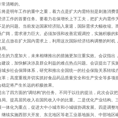
非常清晰的。
长将是明年工作的重中之重，着力点是扩大内需特别是刺激消费
经济工作的首要任务。要着力在保增长上下工夫，把扩大内需作
不足的问题。当前发达国家经济陷入衰退，国际需求大幅收缩。
场广阔，需求潜力巨大。必须加强和改善宏观调控，实施积极的
立足点放在扩大国内需求上，利用这次国际经济结构调整的时机
格局。
民生的力度加大，未来相继推出的措施更加注重实效。会议指出
会建设，加快解决涉及群众利益的难点热点问题。会议提出了实
善城乡社会保障体系，研究和推出全国统一的社会保险关系转续
改革；高度重视并切实抓好食品药品质量安全和生产安全等多项
会稳定将产生长远的积极效果。
提出了四方面的“调结构”的任务。不同于以往的提法，此次会议把
格局。提高居民收入在国民收入中的比重。二是优化产业结构。
展一体化为重点，促进大中小城市和小城镇协调发展。四是调整
，继续实施西部大开发、东北地区等老工业基地振兴、中部地区