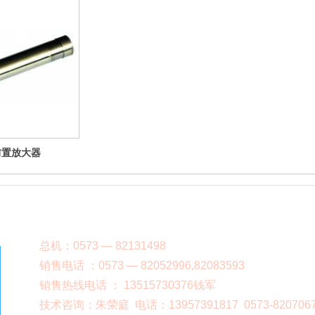
前置放大器
总机：0573 — 82131498
销售电话 ：0573 — 82052996,82083593
销售热线电话 ： 13515730376钱军
技术咨询：朱荣庭 电话：13957391817 0573-820706